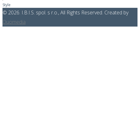
Style
© 2026. I.B.I.S. spol. s r.o., All Rights Reserved. Created by
Duomedia